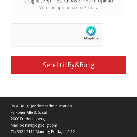
Drag & Drop Files,
Choose Files to Upload
You can upload up to 3 files.
Send til By&Bolig
By & Bolig Ejendomsadministration
Falkoner Alle 3, 5. sal
2000 Frederiksberg
Mail: post@byogbolig.com
Tlf: 3324 2111 Mandag-Fredag: 10-12