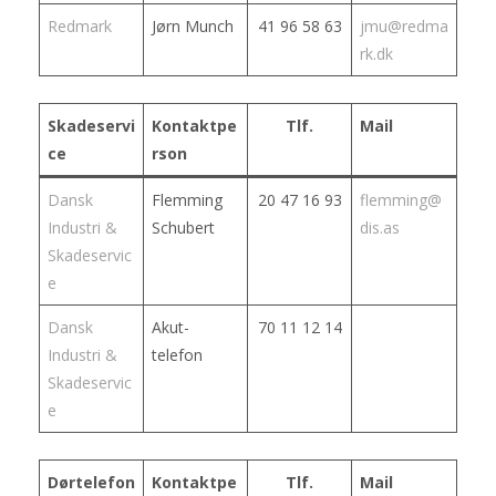
Redmark
Jørn Munch
41 96 58 63
jmu@redma
rk.dk
Skadeservi
Kontaktpe
Tlf.
Mail
ce
rson
Dansk
Flemming
20 47 16 93
flemmin
g
@
Industri &
Schubert
dis.as
Skadeservic
e
Dansk
Akut-
70 11 12 14
Industri &
telefon
Skadeservic
e
Dørtelefon
Kontaktpe
Tlf.
Mail