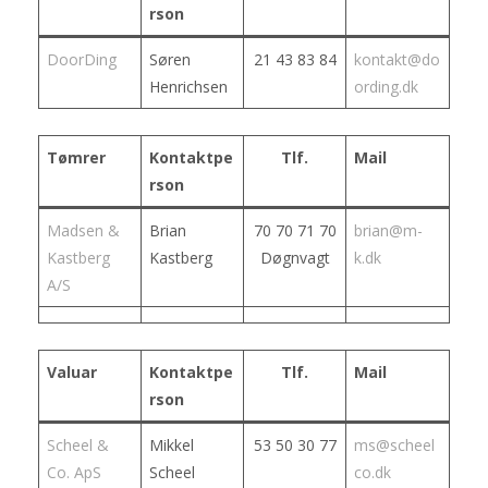
rson
DoorDing
Søren
21 43 83 84
kontakt@do
Henrichsen
ording.dk
Tømrer
Kontaktpe
Tlf.
Mail
rson
Madsen &
Brian
70 70 71 70
brian@m-
Kastberg
Kastberg
Døgnvagt
k.dk
A/S
Valuar
Kontaktpe
Tlf.
Mail
rson
Scheel &
Mikkel
53 50 30 77
ms@scheel
Co. ApS
Scheel
co.dk