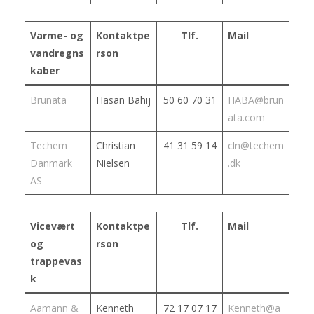
Varme- og
Kontaktpe
Tlf.
Mail
vandregns
rson
kaber
Brunata
Hasan Bahij
50 60 70 31
HABA@brun
ata.com
Techem
Christian
41 31 59 14
cln@techem
Danmark
Nielsen
.dk
AS
Vicevært
Kontaktpe
Tlf.
Mail
og
rson
trappevas
k
Aamann &
Kenneth
72 17 07 17
Kenneth@a