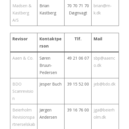
Madsen &
Brian
70 70 71 70
brian@m-
Kastberg
Kastberg
Døgnvagt
k.dk
A/S
Revisor
Kontaktpe
Tlf.
Mail
rson
Aaen & Co.
Søren
49 21 06 07
sbp@aaenc
Bruun-
o.dk
Pedersen
BDO
Jesper Buch
39 15 52 00
jeb@bdo.dk
Scanrevisio
n
Beierholm
Jørgen
39 16 76 00
jga@beierh
Revisionspa
Andersen
olm.dk
rtnerselskab