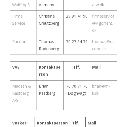
Wulff ApS
Aamann
a-w.dk
Firma
Christina
29 91 41 90
firmaservice
Service
Creutzberg
@vigorrent.
dk
Racoon
Thomas
70 27 54 75
thomas@ra
Rodenberg
coon.dk
VVS
Kontaktpe
Tlf.
Mail
rson
Madsen &
Brian
70 70 71 70
brian@m-
Kastberg
Kastberg
Døgnvagt
k.dk
A/S
Vaskeri
Kontaktperson
Tlf.
Mail