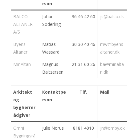
rson
BALCO
Johan
36 46 42 60
js@balco.dk
ALTANER
Söderling
A/S
Byens
Matias
30 30 40 46
mw@byens
Altaner
Wassard
altaner.dk
MinAltan
Magnus
21 31 60 26
ba@minalta
Baltzersen
n.dk
Arkitekt
Kontaktpe
Tlf.
Mail
og
rson
bygherrer
ådgiver
Omni
Julie Norus
8181 4010
jn@omby.dk
Bygningsrå