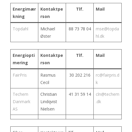
Energimær
Kontaktpe
Tlf.
Mail
kning
rson
Topdahl
Michael
88 73 78 04
mse@topda
Øster
hl.dk
Energiopti
Kontaktpe
Tlf.
Mail
mering
rson
FairPris
Rasmus
30 202 216
rc@fairpris.d
Cecil
k
Techem
Christian
41 31 59 14
cln@techem
Danmark
Lindqvist
.dk
AS
Nielsen