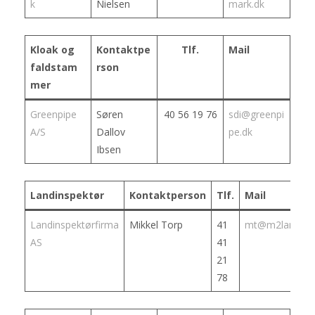
k
Nielsen
mark.dk
Kloak og
Kontaktpe
Tlf.
Mail
faldstam
rson
mer
Greenpipe
Søren
40 56 19 76
sdi@greenpi
A/S
Dallov
pe.dk
Ibsen
Landinspektør
Kontaktperson
Tlf.
Mail
Landinspektørfirma
Mikkel Torp
41
mt@m2land.dk
AS
41
21
78