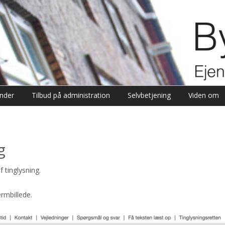
nder
Tilbud på administration
Selvbetjening
Viden om
g
 tinglysning.
rmbillede.