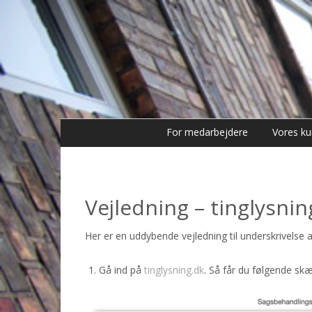
For medarbejdere
Vores ku
Vejledning – tinglysnin
Her er en uddybende vejledning til underskrivelse af
Gå ind på
tinglysning.dk
. Så får du følgende skæ